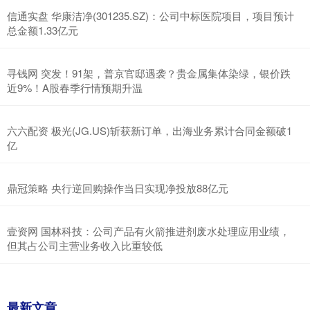
信通实盘 华康洁净(301235.SZ)：公司中标医院项目，项目预计
总金额1.33亿元
寻钱网 突发！91架，普京官邸遇袭？贵金属集体染绿，银价跌
近9%！A股春季行情预期升温
六六配资 极光(JG.US)斩获新订单，出海业务累计合同金额破1
亿
鼎冠策略 央行逆回购操作当日实现净投放88亿元
壹资网 国林科技：公司产品有火箭推进剂废水处理应用业绩，
但其占公司主营业务收入比重较低
最新文章