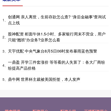
创通网 亲人离世，生前存款怎么查? “身后金融事”查询试
1、
点上线
股神配资 柜面午休1.5小时、多家银行周末不营业，用户
2、
只能“翘班”办业务?业界怎么看
天宇优配 中央气象台8月5日06时发布暴雨蓝色预警
3、
一鼎盈 开学三件套涨价 等等看的人失算了：各大厂商纷
4、
纷提高产品价格
鼎牛网 世界杯主裁被美国拒签，本人发声
5、