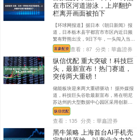
在市区河道游泳，上岸翻护
栏离开画面被拍下
【环球网报道】据日本《朝日新闻》报
道，日本栃木县宇都宫市市区内近日频
繁有野熊出没，9日下午，一头闯入当地
民宅的熊被应对小组捕获，此前有当地
查看：
87
分类：
華鑫證券
富豪配资
民众发现有野熊在市区河....
纵信优配 重大突破！科技巨
头，最新宣布！热门赛道，
突传两大重磅！
储能板块迎来两大重磅驱动！ 据外媒报
道，科技巨头谷歌最新宣布，将在明尼
苏达州的大型数据中心园区采用创新
的“铁空气电池”（iron-air batteries）储....
纵信优配
查看：
135
分类：
華鑫證券
黑牛策略 上海首台AI手机壳
定制机落地，以产业之力护