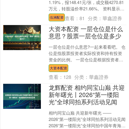
1.19%，报148.41元/张，成交额4270.81
万元，转股溢价率21.66%。 资料显示，
永吉转债信用级别为“AA-....
查看：
81
分类：
華鑫證券
伍洲配资
大资本配资 一层仓位是什么
意思？股票一层仓位是多少
一层仓位是什么意思?一起来看看吧。 仓
位是指股票投资者实际投资和持有投资
资金的比例。 一层仓位是根据投资者实
际投资金额占持有投资金额的10%，也就
大资本配资
是一层仓位。 ....
查看：
128
分类：
華鑫證券
龙辉配资 相约同宝山巅 共迎
新年曙光丨2026“第一缕阳
光”全球同拍系列活动见闻
相约同宝山巅 共迎新年曙光 ——
2026“第一缕阳光”全球同拍系列活动见闻
2026“第一缕阳光”全球同拍中国年青海省