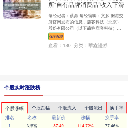
所“自有品牌消费品”收入下滑
每经记者：蔡鼎 每经编辑：文多 据港交
所官网发布的信息，鹿客科技（北京）
股份有限公司（以下简称鹿客科技）日
前首次向港交所呈交了IPO（首次公开募
保宇配资
股）申请文件，其....
查看：
180
分类：
華鑫證券
个股实时涨跌榜
个股跌幅
个股流入
个股流出
换手率
个股涨幅
排名
名称
最新价
涨幅
换手率
1
N津富
37.49
114.72%
77.46%