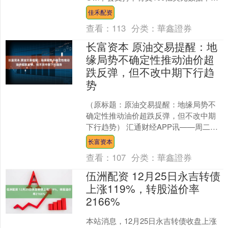
交易。奈飞涨1.66%，奈飞计....
佳禾配资
查看：
113
分类：
華鑫證券
长富资本 原油交易提醒：地
缘局势不确定性推动油价超
跌反弹，但不改中期下行趋
势
（原标题：原油交易提醒：地缘局势不
确定性推动油价超跌反弹，但不改中期
下行趋势） 汇通财经APP讯——周二亚
洲时段，美原油小幅震荡，交投于58.00
长富资本
美元/桶附近，....
查看：
107
分类：
華鑫證券
伍洲配资 12月25日永吉转债
上涨119%，转股溢价率
2166%
本站消息，12月25日永吉转债收盘上涨