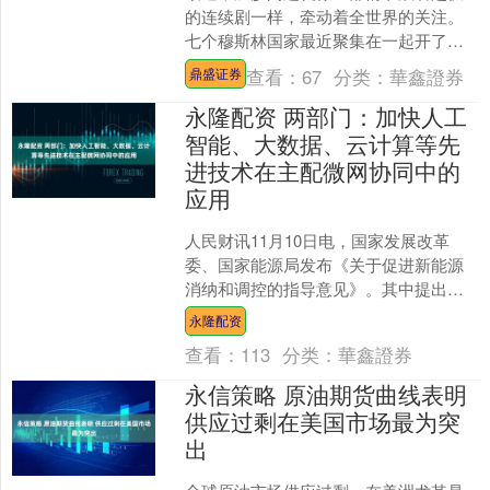
的连续剧一样，牵动着全世界的关注。
七个穆斯林国家最近聚集在一起开了个
会，讨论的重点很简单，就是“巴勒斯坦
查看：
67
分类：
華鑫證券
鼎盛证券
人自己做主”！这场会议....
永隆配资 两部门：加快人工
智能、大数据、云计算等先
进技术在主配微网协同中的
应用
人民财讯11月10日电，国家发展改革
委、国家能源局发布《关于促进新能源
消纳和调控的指导意见》。其中提出，
加快人工智能、大数据、云计算等先进
永隆配资
技术在主配微网协同中的....
查看：
113
分类：
華鑫證券
永信策略 原油期货曲线表明
供应过剩在美国市场最为突
出