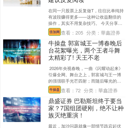
在同一只股票上反复做T，往往比单纯持
有波段赚得更多——这种让收益翻倍的
操作，其实不用复杂技巧。 今天分享一
套短线、长线都能用的做T方法，从逻辑
查看：
205
分类：
華鑫證券
倍加网
到实操讲透，新手也....
牛操盘 郭富城王一博春晚后
台花絮曝光，两个王者斗舞
太精彩了! 天王不老
2026年央视春晚，一曲《闪耀动起来》
引爆全网。舞台之上，郭富城与王一博
的强强联手光芒四射；而随后曝光的后
台彩排花絮，则揭开了这场“王者合作”背
查看：
72
分类：
華鑫證券
牛操盘
后更为动人的细....
鼎盛证券 巴勒斯坦终于要当
家？7国组团硬刚，绝不让种
族灭绝重演！
最近，加沙问题就像一部情节跌宕起伏