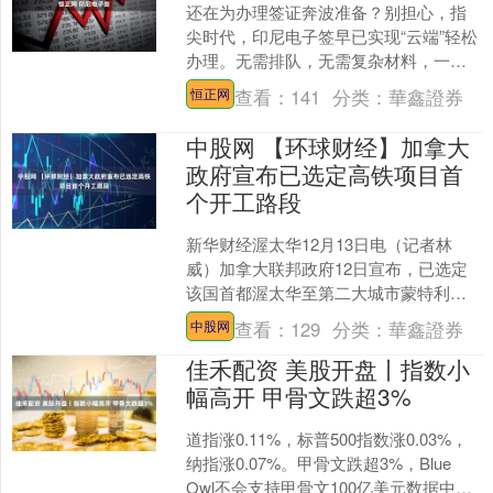
还在为办理签证奔波准备？别担心，指
尖时代，印尼电子签早已实现“云端”轻松
办理。无需排队，无需复杂材料，一部
手机、一个支付宝，足不出户就能实
查看：
141
分类：
華鑫證券
恒正网
现“丝滑出签”，开启你....
中股网 【环球财经】加拿大
政府宣布已选定高铁项目首
个开工路段
新华财经渥太华12月13日电（记者林
威）加拿大联邦政府12日宣布，已选定
该国首都渥太华至第二大城市蒙特利尔
作为加拿大首个高铁网络建设的首个开
查看：
129
分类：
華鑫證券
中股网
工路段。 据加拿大交....
佳禾配资 美股开盘丨指数小
幅高开 甲骨文跌超3%
道指涨0.11%，标普500指数涨0.03%，
纳指涨0.07%。甲骨文跌超3%，Blue
Owl不会支持甲骨文100亿美元数据中心