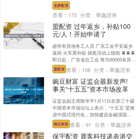
主场活动暨海北州2026年青年跨年主题
龙辉配资
活动....
查看：
175
分类：
華鑫證券
盟配资 过年返乡，补贴100
元/人！开始申请了
@所有异地务工人员 广东工会平安返乡
返岗 火车票补贴 抽奖活动上线啦 🚆🚆🚆
即日起，广东省总工会 将为50000名异地
务工人员 每人发放100元火车票补贴
查看：
108
分类：
華鑫證券
盟配资
符....
豌豆财富 证监会最新发声!
事关“十五五”资本市场改革
证监会副主席陈华平1月11日在第三十届
中国资本市场论坛上表示，“十五五”是推
进中国式现代化，加快建设金融强国的
关键时期。证监会将紧扣“防风险、强监
查看：
91
分类：
華鑫證券
豌豆财富
管、促高质量”....
保宇配资 鹿客科技递表港交