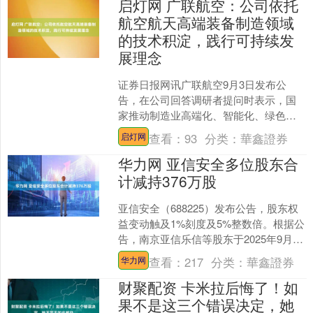
启灯网 广联航空：公司依托
航空航天高端装备制造领域
的技术积淀，践行可持续发
展理念
证券日报网讯广联航空9月3日发布公
告，在公司回答调研者提问时表示，国
家推动制造业高端化、智能化、绿色化
转型，是产业高质量发展的核心导向，
查看：
93
分类：
華鑫證券
启灯网
也是公司战略布局的重要遵....
华力网 亚信安全多位股东合
计减持376万股
亚信安全（688225）发布公告，股东权
益变动触及1%刻度及5%整数倍。根据公
告，南京亚信乐信等股东于2025年9月12
日至9月30日期间合计减持376万股，
查看：
217
分类：
華鑫證券
华力网
占....
财聚配资 卡米拉后悔了！如
果不是这三个错误决定，她