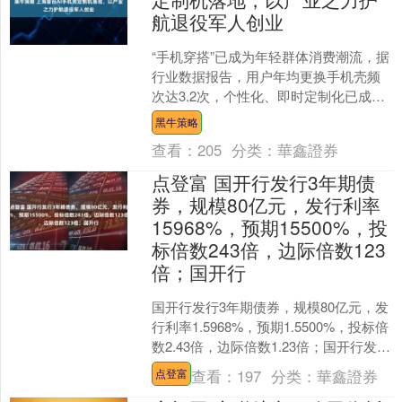
航退役军人创业
“手机穿搭”已成为年轻群体消费潮流，据
行业数据报告，用户年均更换手机壳频
次达3.2次，个性化、即时定制化已成为
行业主流趋势。全球手机壳市场规模已
黑牛策略
超175亿美元，....
查看：
205
分类：
華鑫證券
点登富 国开行发行3年期债
券，规模80亿元，发行利率
15968%，预期15500%，投
标倍数243倍，边际倍数123
倍；国开行
国开行发行3年期债券，规模80亿元，发
行利率1.5968%，预期1.5500%，投标倍
数2.43倍，边际倍数1.23倍；国开行发行
7年期债券，规模20亿元，发行....
查看：
197
分类：
華鑫證券
点登富