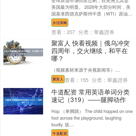
全球原油市场供应过剩，在美洲尤其是
美国最为明显。 2026年大部分时间，美
国基准西德克萨斯州中质（WTI）原油期
货曲线处于“期货升水”结构，即远期合约
永信策略
价格高于近....
查看：
207
分类：
華鑫證券
聚富人 快看视频｜俄乌冲突
四周年，交火继续，和平在
哪？
（视频素材来源于央视新闻等）....
查看：
155
分类：
華鑫證券
聚富人
牛道配资 常用英语单词分类
速记（319）——腿脚动作
Hop （单脚跳） The child hopped on one
foot across the playground, laughing
loudly. 孩....
牛道配资