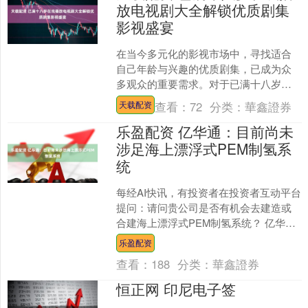
放电视剧大全解锁优质剧集
影视盛宴
在当今多元化的影视市场中，寻找适合
自己年龄与兴趣的优质剧集，已成为众
多观众的重要需求。对于已满十八岁的
观众而言，他们不仅追求剧情的精彩与
查看：
72
分类：
華鑫證券
天载配资
深度，更注重内容的合法性....
乐盈配资 亿华通：目前尚未
涉足海上漂浮式PEM制氢系
统
每经AI快讯，有投资者在投资者互动平台
提问：请问贵公司是否有机会去建造或
合建海上漂浮式PEM制氢系统？ 亿华通
（688339.SH）12月5日在投资者互动平
乐盈配资
台表....
查看：
188
分类：
華鑫證券
恒正网 印尼电子签