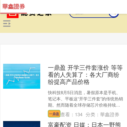
華鑫證券
一鼎盈 开学三件套涨价 等等
看的人失算了：各大厂商纷
纷提高产品价格
快科技8月5日消息，暑假原本是手机、
笔记本、平板这“开学三件套”的传统热销
期。然而随着全球存储芯片价格持续攀
升，各大厂商纷纷上调产品售价，原本
查看：
134
分类：
華鑫證券
一鼎盈
打算“等等看”的消....
富豪配资 日媒：日本一野熊