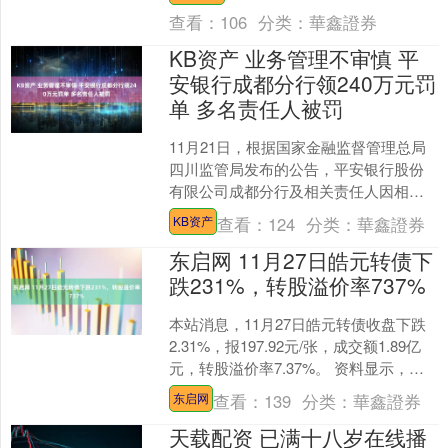
查看：
106
分类：
華鑫證券
KB资产 业务管理不审慎 平
安银行成都分行领240万元罚
单 多名责任人被罚
11月21日，根据国家金融监督管理总局
四川监管局发布的公告，平安银行股份
有限公司成都分行及相关责任人因相关
贷款、银行承兑汇票等业务管理不审
查看：
124
分类：
華鑫證券
KB资产
慎，受到行政处罚。 平....
东启网 11月27日皓元转债下
跌231%，转股溢价率737%
本站消息，11月27日皓元转债收盘下跌
2.31%，报197.92元/张，成交额1.89亿
元，转股溢价率7.37%。 资料显示，皓
元转债信用级别为“AA-”，债券....
查看：
139
分类：
華鑫證券
东启网
天载配资 已满十八岁在线播