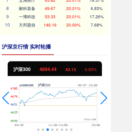
五洲医疗
83.62
20.01%
18.37%
8
耐科装备
49.67
20.01%
6.83%
9
一博科技
53.33
20.01%
17.26%
10
方邦股份
146.16
20.00%
7.68%
沪深京行情 实时轮播
沪深300
4694.44
北
43.13
0.93%