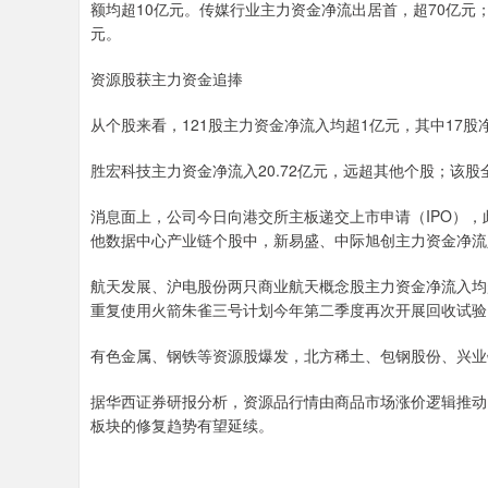
额均超10亿元。传媒行业主力资金净流出居首，超70亿元
元。
资源股获主力资金追捧
从个股来看，121股主力资金净流入均超1亿元，其中17股
胜宏科技主力资金净流入20.72亿元，远超其他个股；该股全
消息面上，公司今日向港交所主板递交上市申请（IPO），
他数据中心产业链个股中，新易盛、中际旭创主力资金净流
航天发展、沪电股份两只商业航天概念股主力资金净流入均
重复使用火箭朱雀三号计划今年第二季度再次开展回收试验
有色金属、钢铁等资源股爆发，北方稀土、包钢股份、兴业
据华西证券研报分析，资源品行情由商品市场涨价逻辑推动
板块的修复趋势有望延续。