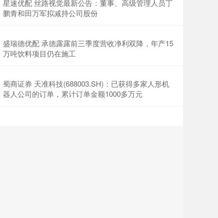
星速优配 丝路视觉最新公告：董事、高级管理人员丁
鹏青和田万军拟减持公司股份
盛瑞德优配 承德露露前三季度营收净利双降，年产15
万吨饮料项目仍在施工
蜀商证券 天准科技(688003.SH)：已获得多家人形机
器人公司的订单，累计订单金额1000多万元