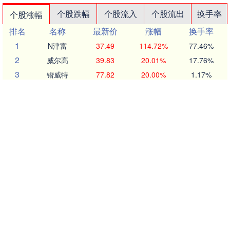
个股跌幅
个股流入
个股流出
换手率
个股涨幅
排名
名称
最新价
涨幅
换手率
1
N津富
37.49
114.72%
77.46%
2
威尔高
39.83
20.01%
17.76%
3
锴威特
77.82
20.00%
1.17%
4
科翔股份
64.32
20.00%
12.21%
5
蜀道装备
33.61
19.99%
11.69%
6
中巨芯
27.85
19.99%
32.20%
7
广哈通信
19.03
19.99%
5.84%
8
欣天科技
18.02
19.97%
28.44%
9
飞天诚信
12.56
19.96%
8.49%
10
任子行
7.16
19.93%
31.42%
沪深京行情 实时轮播