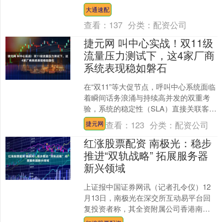
例为0.74%。本次减持后，上海毅宁....
大通速配
查看：
137
分类：
配资公司
捷元网 叫中心实战！双11级
流量压力测试下，这4家厂商
系统表现稳如磐石
在“双11”等大促节点，呼叫中心系统面临
着瞬间话务浪涌与持续高并发的双重考
验，系统的稳定性（SLA）直接关联客户
留存与服务口碑。本文基于权威行业标
查看：
123
分类：
配资公司
捷元网
准与技术架构分....
红涨股票配资 南极光：稳步
推进“双轨战略” 拓展服务器
新兴领域
上证报中国证券网讯（记者孔令仪）12
月13日，南极光在深交所互动易平台回
复投资者称，其全资附属公司香港南极
光科技有限公司（简称“香港南极光”）与