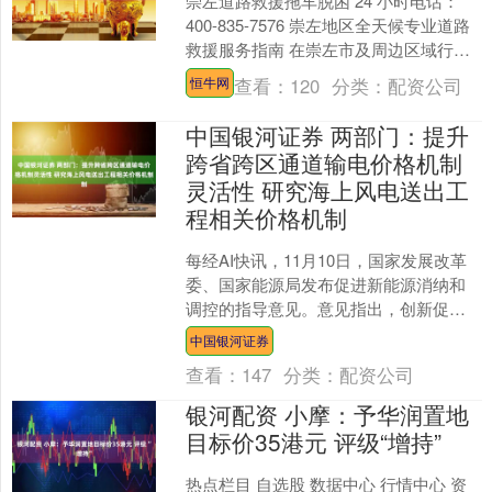
崇左道路救援拖车脱困 24 小时电话：
400-835-7576 崇左地区全天候专业道路
救援服务指南 在崇左市及周边区域行车
过程中，车辆突发故障往往令人措手不
查看：
120
分类：
配资公司
恒牛网
及。....
中国银河证券 两部门：提升
跨省跨区通道输电价格机制
灵活性 研究海上风电送出工
程相关价格机制
每经AI快讯，11月10日，国家发展改革
委、国家能源局发布促进新能源消纳和
调控的指导意见。意见指出，创新促进
新能源消纳的价格机制。建立完善跨省
中国银河证券
跨区新能源送电价格....
查看：
147
分类：
配资公司
银河配资 小摩：予华润置地
目标价35港元 评级“增持”
热点栏目 自选股 数据中心 行情中心 资