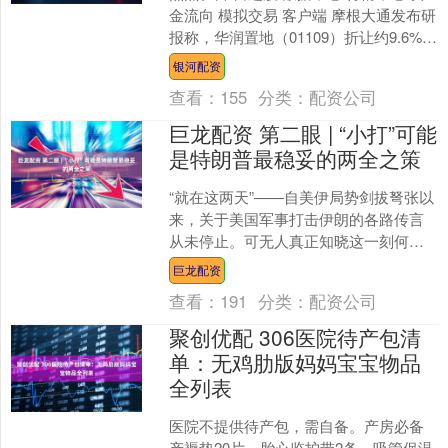
金流向 模拟交易 客户端 摩根大通发布研
报称，华润置地（01109）折让约9.6%配
售约2.2%华润万象生活（01209....
银河配资
查看：
155
分类：
配资公司
巨龙配资 第二眼 | “小打”可能
是特朗普最稳妥的两全之策
“就在这两天”——自美伊局势剑拔弩张以
来，关于美国军事打击伊朗的各路传言
从未停止。可无人真正知晓这一刻何时
到来。是否对伊朗动武，尽管白宫与五
巨龙配资
角大楼高层意见不一，....
查看：
191
分类：
配资公司
聚创优配 306医院待产包清
单：无鸡肋版妈妈宝宝物品
全列表
医院不提供待产包，需自备。产房必备
产褥垫20片、胎心监护带2条、吸管保温