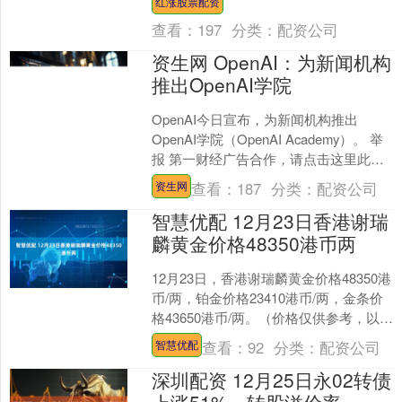
红涨股票配资
国际商业结算签署....
查看：
197
分类：
配资公司
资生网 OpenAI：为新闻机构
推出OpenAI学院
OpenAI今日宣布，为新闻机构推出
OpenAI学院（OpenAI Academy）。 举
报 第一财经广告合作，请点击这里此内
容为第一财经原创，著作权归第一财
查看：
187
分类：
配资公司
资生网
经....
智慧优配 12月23日香港谢瑞
麟黄金价格48350港币两
12月23日，香港谢瑞麟黄金价格48350港
币/两，铂金价格23410港币/两，金条价
格43650港币/两。（价格仅供参考，以门
店实际为准）同日上海黄金交易所现....
查看：
92
分类：
配资公司
智慧优配
深圳配资 12月25日永02转债
上涨51%，转股溢价率