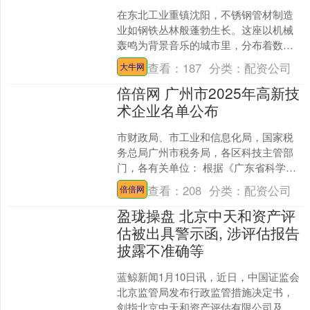
在东北工业重镇沈阳，不锈钢管材制造
业如钢铁丛林般蓬勃生长。这座以机械
轰鸣为背景音乐的城市里，分布着数十
家规模各异的304L不锈钢管生产企业，
查看：
187
分类：
配资公司
大牛网
它们如同精密齿轮般支....
倍倍网 广州市2025年高新技
术企业名单公布
市财政局、市工业和信息化局，国家税
务总局广州市税务局，各区科技主管部
门，各有关单位： 根据《广东省科学技
术厅 广东省财政厅 国家税务总局广东省
查看：
208
分类：
配资公司
倍倍网
税务局关于公布广东....
盈珑操盘 北京中天和资产评
估被出具警示函, 涉评估报告
披露不准确等
蓝鲸新闻1月10日讯，近日，中国证监会
北京监管局发布行政监管措施决定书，
剑指北京中天和资产评估有限公司及王