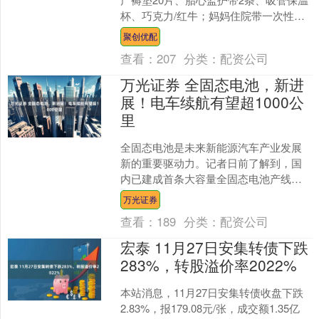
杯、巧克力/红牛；妈妈住院带一次性内
裤、夜用卫生巾、冷敷贴、洗漱用品；
聚创优配
宝宝需NB纸尿裤3....
查看：
207
分类：
配资公司
万光证券 全固态电池，新进
展！电车续航有望超1000公
里
全固态电池是未来新能源汽车产业发展
新的重要驱动力。记者日前了解到，国
内已建成首条大容量全固态电池产线，
目前正在小批量测试生产。 全固态电池
万光证券
和传统锂离子电池相比，....
查看：
189
分类：
配资公司
宏泰 11月27日安集转债下跌
283%，转股溢价率2022%
本站消息，11月27日安集转债收盘下跌
2.83%，报179.08元/张，成交额1.35亿