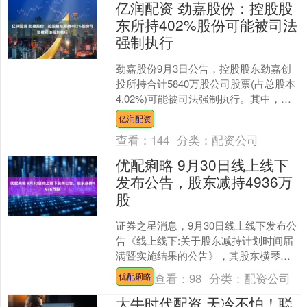
亿润配资 劲嘉股份：控股股
东所持402%股份可能被司法
强制执行
劲嘉股份9月3日公告，控股股东劲嘉创
投所持合计5840万股公司股票(占总股本
4.02%)可能被司法强制执行。其中，
4340万股因借款合同纠纷被申请执行，
亿润配资
1500....
查看：
144
分类：
配资公司
优配痢略 9月30日线上线下
发布公告，股东减持4936万
股
证券之星消息，9月30日线上线下发布公
告《线上线下:关于股东减持计划时间届
满暨实施结果的公告》，其股东横琴广
金美好基金管理有限公司-广金美好佳悦
查看：
98
分类：
配资公司
优配痢略
私募证券投资基金....
大牛时代配资 天冷不怕！聪