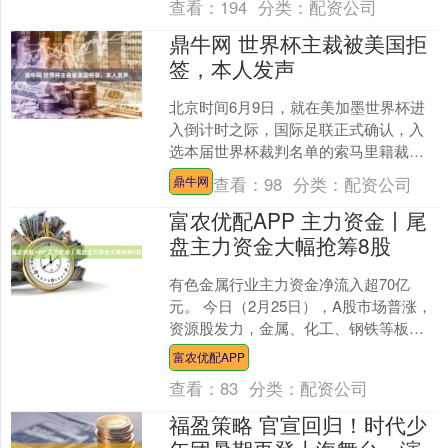
查看：
194
分类：
配资公司
鼎牛网 世界杯主裁被美国拒
签，本人发声
北京时间6月9日，就在美加墨世界杯进
入倒计时之际，国际足联正式确认，入
选本届世界杯裁判名单的索马里籍裁判
奥马尔·阿卜杜勒卡迪尔·阿尔坦（Omar
查看：
98
分类：
配资公司
鼎牛网
Abdulka....
富农优配APP 主力资金丨尾
盘主力资金大幅抢筹8股
有色金属行业主力资金净流入超70亿
元。 今日（2月25日），A股市场普涨，
资源股发力，金属、化工、钢铁等板块
涨幅靠前。 据证券时报·数据宝统计，A
富农优配APP
股市场全天主力....
查看：
83
分类：
配资公司
福盈策略 官宣回归！时代少