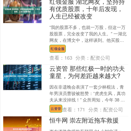
红领金服 湖北网友，坚持持
有优质股票，十年后发现，
人生已经被改变
“我的股票不多，也就一万股，但这一万
股股票，完全改变了我的人生。” 一湖北
网友，在博文中，这样谈到。他买股
票，有十多年了，但坚持持有股票，也
红领金服
是近十年的事情。就是....
查看：
163
分类：
配资公司
云资管 那些红极一时的功夫
童星，为何差距越来越大?
因在非遗晚会表演了一套少林棍法，青
年男演员曹骏被怒赞：“虎虎生风，真功
夫从来没掉线！” 众所周知，今年 38 岁
的他实际上已出道整整 30 年了，从首部
查看：
171
分类：
配资公司
云资管
作品《真....
恒牛网 崇左附近拖车救援