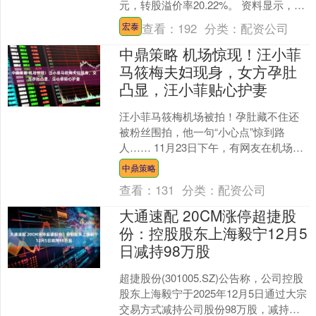
元，转股溢价率20.22%。 资料显示，安
集转债信用级别为“AA-”，债....
查看：
192
分类：
配资公司
宏泰
中鼎策略 机场惊现！汪小菲
马筱梅夫妇现身，女方孕肚
凸显，汪小菲贴心护妻
汪小菲马筱梅机场被拍！孕肚藏不住还
被粉丝围拍，他一句“小心点”惊到路
人…… 11月23日下午，有网友在机场撞
见他俩拖着行李箱赶路，脸上都挂着倦
中鼎策略
意。粉丝举着手机凑....
查看：
131
分类：
配资公司
大通速配 20CM涨停超捷股
份：控股股东上海毅宁12月5
日减持98万股
超捷股份(301005.SZ)公告称，公司控股
股东上海毅宁于2025年12月5日通过大宗
交易方式减持公司股份98万股，减持比