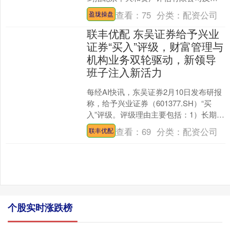
岩岩、范文智。 决定书显示，北京中天
查看：
75
分类：
配资公司
盈珑操盘
和资产评估有限公司....
联丰优配 东吴证券给予兴业
证券“买入”评级，财富管理与
机构业务双轮驱动，新领导
班子注入新活力
每经AI快讯，东吴证券2月10日发布研报
称，给予兴业证券（601377.SH）“买
入”评级。评级理由主要包括：1）长期稳
定的治理结构，赋予公司良好的战略定
查看：
69
分类：
配资公司
联丰优配
力和执....
个股实时涨跌榜