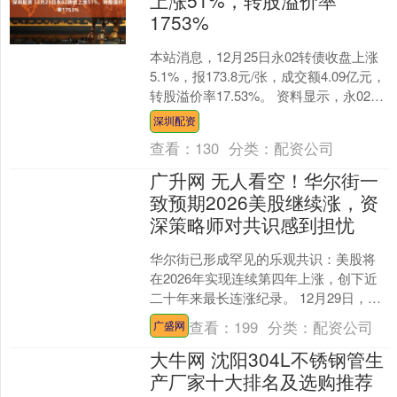
1753%
本站消息，12月25日永02转债收盘上涨
5.1%，报173.8元/张，成交额4.09亿元，
转股溢价率17.53%。 资料显示，永02转
债信用级别为“AA-”，债....
深圳配资
查看：
130
分类：
配资公司
广升网 无人看空！华尔街一
致预期2026美股继续涨，资
深策略师对共识感到担忧
华尔街已形成罕见的乐观共识：美股将
在2026年实现连续第四年上涨，创下近
二十年来最长连涨纪录。 12月29日，据
彭博报道，在标普500指数自2022年10月
查看：
199
分类：
配资公司
广盛网
低点....
大牛网 沈阳304L不锈钢管生
产厂家十大排名及选购推荐