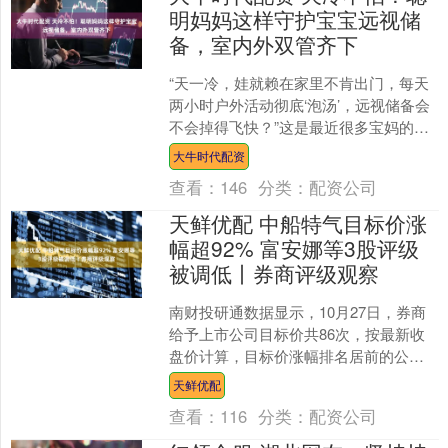
明妈妈这样守护宝宝远视储
备，室内外双管齐下
“天一冷，娃就赖在家里不肯出门，每天
两小时户外活动彻底‘泡汤’，远视储备会
不会掉得飞快？”这是最近很多宝妈的共
同焦虑。尤其进入秋冬，寒风一吹，雾
大牛时代配资
霾一来，别说孩子....
查看：
146
分类：
配资公司
天鲜优配 中船特气目标价涨
幅超92% 富安娜等3股评级
被调低丨券商评级观察
南财投研通数据显示，10月27日，券商
给予上市公司目标价共86次，按最新收
盘价计算，目标价涨幅排名居前的公司
有中船特气、东阿阿胶、陕鼓动力，目
天鲜优配
标价涨幅分别为92....
查看：
116
分类：
配资公司