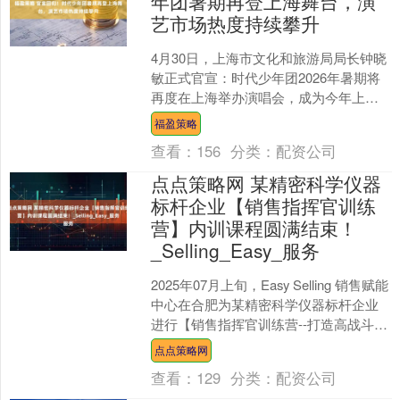
年团暑期再登上海舞台，演
艺市场热度持续攀升
4月30日，上海市文化和旅游局局长钟晓
敏正式官宣：时代少年团2026年暑期将
再度在上海举办演唱会，成为今年上海
演艺市场的一大亮点。与此同时，杨丞
福盈策略
琳、陈慧娴、林宥....
查看：
156
分类：
配资公司
点点策略网 某精密科学仪器
标杆企业【销售指挥官训练
营】内训课程圆满结束！
_Selling_Easy_服务
2025年07月上旬，Easy Selling 销售赋能
中心在合肥为某精密科学仪器标杆企业
进行【销售指挥官训练营--打造高战斗力
的销售团队】的交付工作，此次课程....
点点策略网
查看：
129
分类：
配资公司