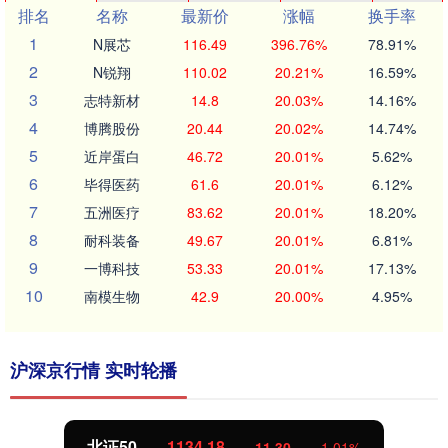
排名
名称
最新价
涨幅
换手率
1
N展芯
116.49
396.76%
78.91%
2
N锐翔
110.02
20.21%
16.59%
3
志特新材
14.8
20.03%
14.16%
4
博腾股份
20.44
20.02%
14.74%
5
近岸蛋白
46.72
20.01%
5.62%
6
毕得医药
61.6
20.01%
6.12%
7
五洲医疗
83.62
20.01%
18.20%
8
耐科装备
49.67
20.01%
6.81%
9
一博科技
53.33
20.01%
17.13%
10
南模生物
42.9
20.00%
4.95%
沪深京行情 实时轮播
北证50
1134.18
11.30
1.01%