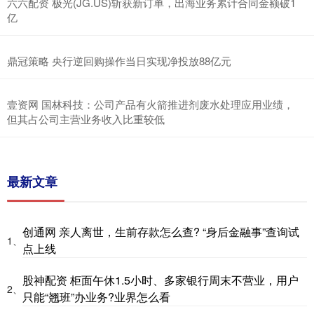
六六配资 极光(JG.US)斩获新订单，出海业务累计合同金额破1
亿
鼎冠策略 央行逆回购操作当日实现净投放88亿元
壹资网 国林科技：公司产品有火箭推进剂废水处理应用业绩，
但其占公司主营业务收入比重较低
最新文章
创通网 亲人离世，生前存款怎么查? “身后金融事”查询试
1、
点上线
股神配资 柜面午休1.5小时、多家银行周末不营业，用户
2、
只能“翘班”办业务?业界怎么看