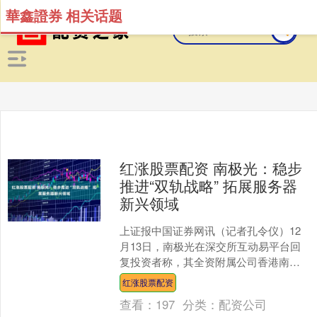
華鑫證券 相关话题
红涨股票配资 南极光：稳步
推进“双轨战略” 拓展服务器
新兴领域
上证报中国证券网讯（记者孔令仪）12
月13日，南极光在深交所互动易平台回
复投资者称，其全资附属公司香港南极
光科技有限公司（简称“香港南极光”）与
红涨股票配资
国际商业结算签署....
查看：
197
分类：
配资公司