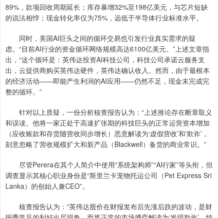
89%，款项回收周期延长；库存暴增32%至198亿美元，与芯片短缺
的说法相悖；现金转化率仅为75%，远低于半导体行业标准水平。
同时，美国AI巨头之间的循环交易也引发行业真实需求的疑
虑。“目前AI行业的资金循环网络规模高达6100亿美元。”上述文章指
出，“这个循环是：英伟达投资AI科技公司，科技公司承诺云服务支
出，云提供商购买英伟达硬件，英伟达确认收入。然而，由于最根本
的经济活动——即能产生利润的AI应用——仍然不足，现金未完成完
整的循环。”
针对以上质疑，一份分析核查报告认为：“上述推论存在断章取义
和误读。他将一家正处于高速扩张期的科技巨头的正常运营资本增加
（应收账款和存货随营收同步增长）恶意解读为‘虚假营收’和‘欺诈’，
刻意忽略了营收规模扩大和新产品（Blackwell）备货的商业常识。”
尽管Perera在其个人简介中使用“系统架构师”“AI行家”等头衔，但
调查显示其核心职业身份是“斯里兰卡宠物托运公司（Pet Express Sri
Lanka）的创始人兼CEO”。
核查报告认为：“英伟达股价在财报发布后先涨后跌的波动，是财
报季常见的利好出尽现象。而将正常的市场博弈解读为‘发现欺诈’，纯