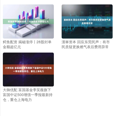
鳄鱼配资 揭秘涨停丨28股封单
漢崋资本 回应东莞民声：有市
金额超亿元
民质疑更换燃气表后费用异常
大御优配 富国基金李笑薇旗下
富国中证500增强一季报最新持
仓，重仓上海电力