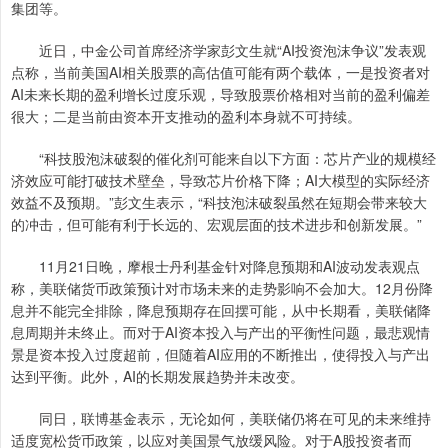
集团等。
近日，中金公司首席经济学家彭文生就“AI投资泡沫争议”发表观
点称，当前美国AI相关股票的高估值可能有两个载体，一是投资者对
AI未来长期的盈利增长过度乐观，导致股票价格相对当前的盈利偏差
很大；二是当前由资本开支推动的盈利本身就不可持续。
“科技股泡沫破裂的催化剂可能来自以下方面：芯片产业的规模经
济效应可能打破技术壁垒，导致芯片价格下降；AI大模型的实际经济
效益不及预期。”彭文生表示，“科技泡沫破裂虽然在短期会带来较大
的冲击，但可能有利于长远的、宏观层面的技术进步和创新发展。”
11月21日晚，摩根士丹利基金针对降息预期和AI波动发表观点
称，美联储货币政策预计对市场未来的走势影响不会加大。12月份降
息并不能完全排除，降息预期存在回摆可能，从中长期看，美联储降
息周期并未终止。而对于AI资本投入与产出的平衡性问题，最悲观情
景是资本投入过度超前，但随着AI应用的不断推出，使得投入与产出
达到平衡。此外，AI的长期发展趋势并未改变。
同日，联博基金表示，无论如何，美联储仍将在可见的未来维持
适度宽松货币政策，以应对美国景气放缓风险。对于A股投资者而