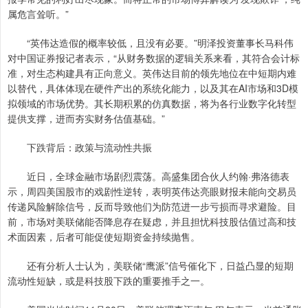
属危言耸听。”
“英伟达造假的概率较低，且没有必要。”明泽投资董事长马科伟
对中国证券报记者表示，“从财务数据的逻辑关系来看，其符合会计标
准，对生态构建具有正向意义。英伟达目前的领先地位在中短期内难
以替代，具体体现在硬件产出的系统化能力，以及其在AI市场和3D模
拟领域的市场优势。其长期积累的仿真数据，将为各行业数字化转型
提供支撑，进而夯实财务估值基础。”
下跌背后：政策与流动性共振
近日，全球金融市场剧烈震荡。高盛集团合伙人约翰·弗洛德表
示，周四美国股市的戏剧性逆转，表明英伟达亮眼财报未能向交易员
传递风险解除信号，反而导致他们为防范进一步亏损而寻求避险。目
前，市场对美联储能否降息存在疑虑，并且担忧科技股估值过高和技
术面因素，后者可能促使短期资金持续抛售。
还有分析人士认为，美联储“鹰派”信号催化下，日益凸显的短期
流动性短缺，或是科技股下跌的重要推手之一。