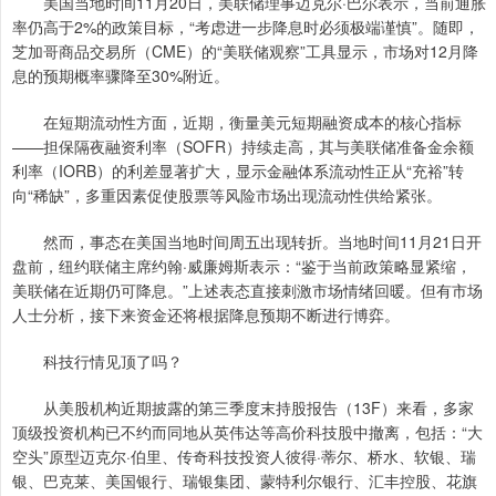
美国当地时间11月20日，美联储理事迈克尔·巴尔表示，当前通胀
率仍高于2%的政策目标，“考虑进一步降息时必须极端谨慎”。随即，
芝加哥商品交易所（CME）的“美联储观察”工具显示，市场对12月降
息的预期概率骤降至30%附近。
在短期流动性方面，近期，衡量美元短期融资成本的核心指标
——担保隔夜融资利率（SOFR）持续走高，其与美联储准备金余额
利率（IORB）的利差显著扩大，显示金融体系流动性正从“充裕”转
向“稀缺”，多重因素促使股票等风险市场出现流动性供给紧张。
然而，事态在美国当地时间周五出现转折。当地时间11月21日开
盘前，纽约联储主席约翰·威廉姆斯表示：“鉴于当前政策略显紧缩，
美联储在近期仍可降息。”上述表态直接刺激市场情绪回暖。但有市场
人士分析，接下来资金还将根据降息预期不断进行博弈。
科技行情见顶了吗？
从美股机构近期披露的第三季度末持股报告（13F）来看，多家
顶级投资机构已不约而同地从英伟达等高价科技股中撤离，包括：“大
空头”原型迈克尔·伯里、传奇科技投资人彼得·蒂尔、桥水、软银、瑞
银、巴克莱、美国银行、瑞银集团、蒙特利尔银行、汇丰控股、花旗