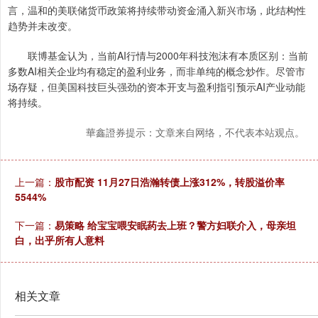
言，温和的美联储货币政策将持续带动资金涌入新兴市场，此结构性
趋势并未改变。
联博基金认为，当前AI行情与2000年科技泡沫有本质区别：当前
多数AI相关企业均有稳定的盈利业务，而非单纯的概念炒作。尽管市
场存疑，但美国科技巨头强劲的资本开支与盈利指引预示AI产业动能
将持续。
華鑫證券提示：文章来自网络，不代表本站观点。
上一篇：
股市配资 11月27日浩瀚转债上涨312%，转股溢价率
5544%
下一篇：
易策略 给宝宝喂安眠药去上班？警方妇联介入，母亲坦
白，出乎所有人意料
相关文章