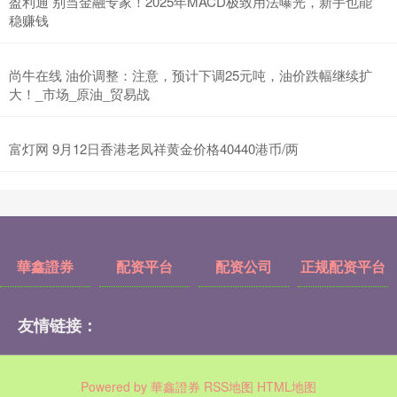
盈利通 别当金融专家！2025年MACD极致用法曝光，新手也能
稳赚钱
尚牛在线 油价调整：注意，预计下调25元吨，油价跌幅继续扩
大！_市场_原油_贸易战
富灯网 9月12日香港老凤祥黄金价格40440港币/两
華鑫證券
配资平台
配资公司
正规配资平台
友情链接：
Powered by
華鑫證券
RSS地图
HTML地图