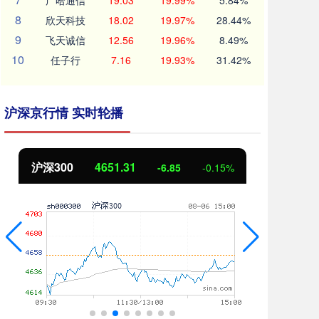
广哈通信
19.03
19.99%
5.84%
8
欣天科技
18.02
19.97%
28.44%
9
飞天诚信
12.56
19.96%
8.49%
10
任子行
7.16
19.93%
31.42%
沪深京行情 实时轮播
沪深300
4651.31
北
-6.85
-0.15%