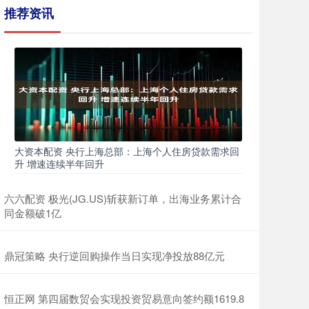
推荐资讯
大资本配资 央行上海总部：上海个人住房贷款需求回
升 增速连续半年回升
六六配资 极光(JG.US)斩获新订单，出海业务累计合
同金额破1亿
鼎冠策略 央行逆回购操作当日实现净投放88亿元
恒正网 第四届数贸会实现投资贸易意向签约额1619.8