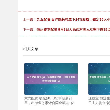
上一篇：
九五配资 百洋医药拟拿下24%股权，锁定35人
下一篇：
恒运资本配资 9月8日人民币对美元汇率下调35点至
相关文章
六六配资 极光(JG.US)斩获新订
送钱宝 博迅生物
单，出海业务累计合同金额破1亿
日主力资金净买