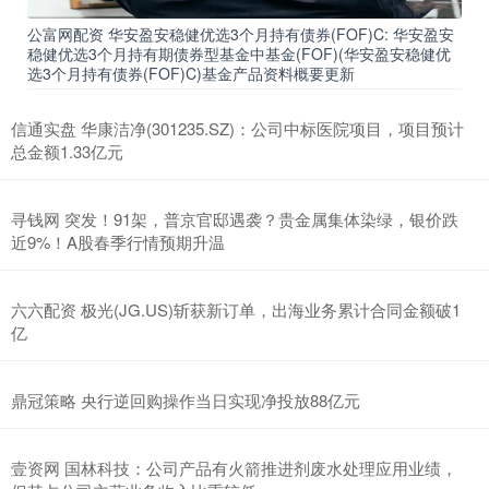
公富网配资 华安盈安稳健优选3个月持有债券(FOF)C: 华安盈安
稳健优选3个月持有期债券型基金中基金(FOF)(华安盈安稳健优
选3个月持有债券(FOF)C)基金产品资料概要更新
信通实盘 华康洁净(301235.SZ)：公司中标医院项目，项目预计
总金额1.33亿元
寻钱网 突发！91架，普京官邸遇袭？贵金属集体染绿，银价跌
近9%！A股春季行情预期升温
六六配资 极光(JG.US)斩获新订单，出海业务累计合同金额破1
亿
鼎冠策略 央行逆回购操作当日实现净投放88亿元
壹资网 国林科技：公司产品有火箭推进剂废水处理应用业绩，