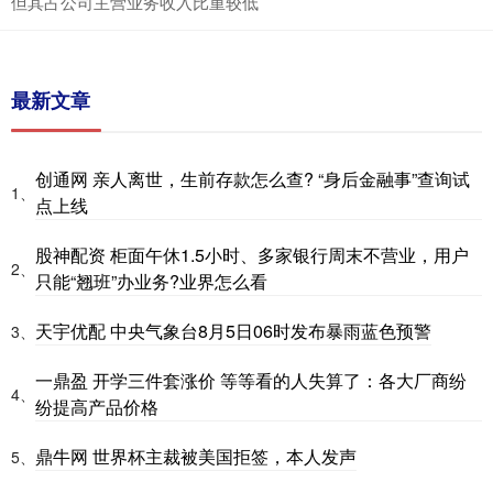
但其占公司主营业务收入比重较低
最新文章
创通网 亲人离世，生前存款怎么查? “身后金融事”查询试
1、
点上线
股神配资 柜面午休1.5小时、多家银行周末不营业，用户
2、
只能“翘班”办业务?业界怎么看
天宇优配 中央气象台8月5日06时发布暴雨蓝色预警
3、
一鼎盈 开学三件套涨价 等等看的人失算了：各大厂商纷
4、
纷提高产品价格
鼎牛网 世界杯主裁被美国拒签，本人发声
5、