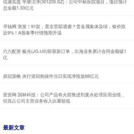
信通实盘 华康洁净(301235.SZ)：公司中标医院项目，项目预计
总金额1.33亿元
寻钱网 突发！91架，普京官邸遇袭？贵金属集体染绿，银价跌
近9%！A股春季行情预期升温
六六配资 极光(JG.US)斩获新订单，出海业务累计合同金额破1
亿
鼎冠策略 央行逆回购操作当日实现净投放88亿元
壹资网 国林科技：公司产品有火箭推进剂废水处理应用业绩，
但其占公司主营业务收入比重较低
最新文章