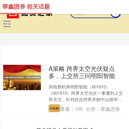
華鑫證券 相关话题
A策略 跨界太空光伏疑点
多，上交所三问明阳智能
风电整机商明阳智能（601615）
（601615）跨界太空光伏一事遭到上交
所关注。针对此次跨界并购中山德华芯
片技术有限公司（以下简称“德华公
查看：
155
分类：
華鑫證券
A策略
司”），上交所向明阳....