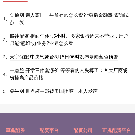
创通网 亲人离世，生前存款怎么查? “身后金融事”查询试
1、
点上线
股神配资 柜面午休1.5小时、多家银行周末不营业，用户
2、
只能“翘班”办业务?业界怎么看
天宇优配 中央气象台8月5日06时发布暴雨蓝色预警
3、
一鼎盈 开学三件套涨价 等等看的人失算了：各大厂商纷
4、
纷提高产品价格
鼎牛网 世界杯主裁被美国拒签，本人发声
5、
華鑫證券
配资平台
配资公司
正规配资平台