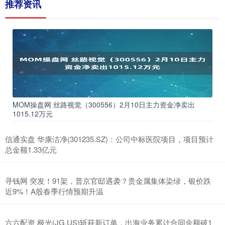
推荐资讯
MOM操盘网 丝路视觉（300556）2月10日主力资金净卖出
1015.12万元
信通实盘 华康洁净(301235.SZ)：公司中标医院项目，项目预计
总金额1.33亿元
寻钱网 突发！91架，普京官邸遇袭？贵金属集体染绿，银价跌
近9%！A股春季行情预期升温
六六配资 极光(JG.US)斩获新订单，出海业务累计合同金额破1