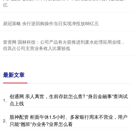
亿
鼎冠策略 央行逆回购操作当日实现净投放88亿元
壹资网 国林科技：公司产品有火箭推进剂废水处理应用业绩，
但其占公司主营业务收入比重较低
最新文章
创通网 亲人离世，生前存款怎么查? “身后金融事”查询试
1、
点上线
股神配资 柜面午休1.5小时、多家银行周末不营业，用户
2、
只能“翘班”办业务?业界怎么看