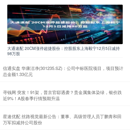
大通速配 20CM涨停超捷股份：控股股东上海毅宁12月5日减持
98万股
信通实盘 华康洁净(301235.SZ)：公司中标医院项目，项目预计
总金额1.33亿元
寻钱网 突发！91架，普京官邸遇袭？贵金属集体染绿，银价跌
近9%！A股春季行情预期升温
星速优配 丝路视觉最新公告：董事、高级管理人员丁鹏青和田
万军拟减持公司股份