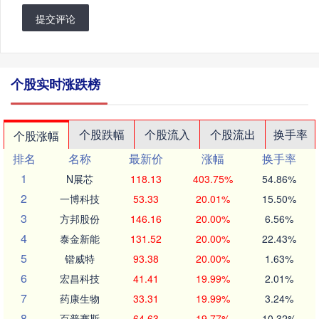
提交评论
个股实时涨跌榜
个股跌幅
个股流入
个股流出
换手率
个股涨幅
排名
名称
最新价
涨幅
换手率
1
N展芯
118.13
403.75%
54.86%
2
一博科技
53.33
20.01%
15.50%
3
方邦股份
146.16
20.00%
6.56%
4
泰金新能
131.52
20.00%
22.43%
5
锴威特
93.38
20.00%
1.63%
6
宏昌科技
41.41
19.99%
2.01%
7
药康生物
33.31
19.99%
3.24%
8
百普赛斯
64.63
19.77%
10.32%