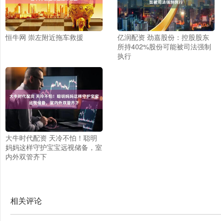
恒牛网 崇左附近拖车救援
亿润配资 劲嘉股份：控股股东
所持402%股份可能被司法强制
执行
大牛时代配资 天冷不怕！聪明
妈妈这样守护宝宝远视储备，室
内外双管齐下
相关评论