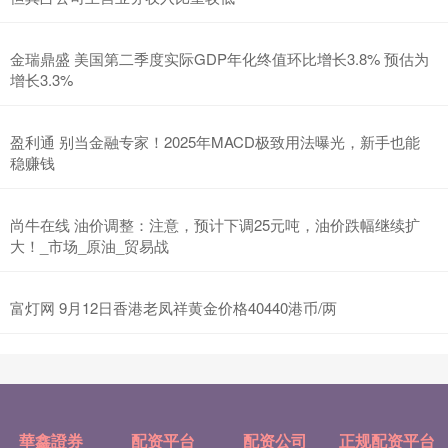
金瑞鼎盛 美国第二季度实际GDP年化终值环比增长3.8% 预估为
增长3.3%
盈利通 别当金融专家！2025年MACD极致用法曝光，新手也能
稳赚钱
尚牛在线 油价调整：注意，预计下调25元吨，油价跌幅继续扩
大！_市场_原油_贸易战
富灯网 9月12日香港老凤祥黄金价格40440港币/两
華鑫證券
配资平台
配资公司
正规配资平台