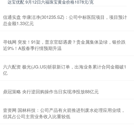
达宝优配 9月12日六福珠宝黄金价格1078元/克
信通实盘 华康洁净(301235.SZ)：公司中标医院项目，项目预计
总金额1.33亿元
寻钱网 突发！91架，普京官邸遇袭？贵金属集体染绿，银价跌
近9%！A股春季行情预期升温
六六配资 极光(JG.US)斩获新订单，出海业务累计合同金额破1
亿
鼎冠策略 央行逆回购操作当日实现净投放88亿元
壹资网 国林科技：公司产品有火箭推进剂废水处理应用业绩，
但其占公司主营业务收入比重较低