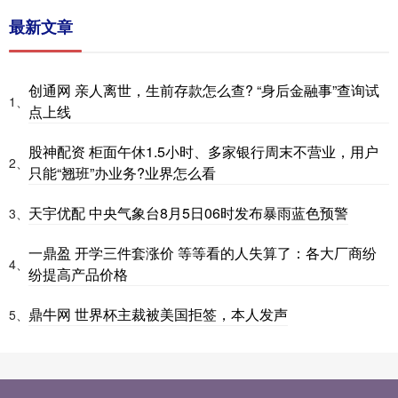
最新文章
创通网 亲人离世，生前存款怎么查? “身后金融事”查询试
1、
点上线
股神配资 柜面午休1.5小时、多家银行周末不营业，用户
2、
只能“翘班”办业务?业界怎么看
天宇优配 中央气象台8月5日06时发布暴雨蓝色预警
3、
一鼎盈 开学三件套涨价 等等看的人失算了：各大厂商纷
4、
纷提高产品价格
鼎牛网 世界杯主裁被美国拒签，本人发声
5、