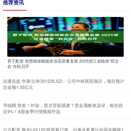
推荐资讯
君子配资 智慧植保赋能农业高质量发展 2025浙江省植保“双交
会”在杭召开
信通实盘 华康洁净(301235.SZ)：公司中标医院项目，项目预计
总金额1.33亿元
寻钱网 突发！91架，普京官邸遇袭？贵金属集体染绿，银价跌
近9%！A股春季行情预期升温
六六配资 极光(JG.US)斩获新订单，出海业务累计合同金额破1