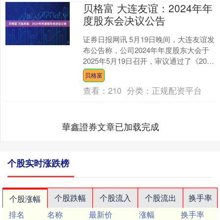
贝格富 大连友谊：2024年年
度股东会决议公告
证券日报网讯 5月19日晚间，大连友谊发
布公告称，公司2024年年度股东大会于
2025年5月19日召开，审议通过了《2024
年度董事会工作报告》等多项议案。....
贝格富
查看：
210
分类：
正规配资平台
華鑫證券文章已加载完成
个股实时涨跌榜
个股跌幅
个股流入
个股流出
换手率
个股涨幅
排名
名称
最新价
涨幅
换手率