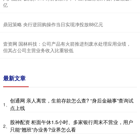
亿
鼎冠策略 央行逆回购操作当日实现净投放88亿元
壹资网 国林科技：公司产品有火箭推进剂废水处理应用业绩，
但其占公司主营业务收入比重较低
最新文章
创通网 亲人离世，生前存款怎么查? “身后金融事”查询试
1、
点上线
股神配资 柜面午休1.5小时、多家银行周末不营业，用户
2、
只能“翘班”办业务?业界怎么看