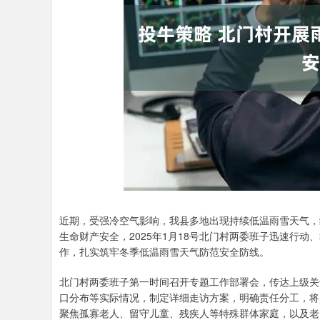
上证指数
3930.56
.80
1.80%
30.21
0.
近期，受强冷空气影响，我县多地出现持续低温雨雪天气，
生命财产安全，2025年1月18号北门村两委班子迅速行
作，扎实筑牢冬季低温雨雪天气防范安全防线。
北门村两委班子第一时间召开专题工作部署会，传达上级关
口分布等实际情况，制定详细走访方案，明确责任分工，将
聚焦孤寡老人、留守儿童、残疾人等特殊群体家庭，以及老