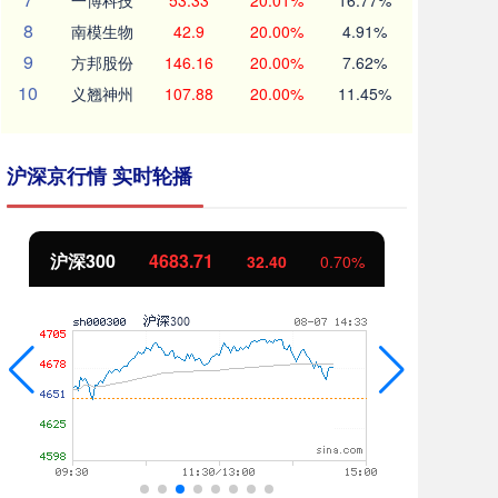
一博科技
53.33
20.01%
16.77%
8
南模生物
42.9
20.00%
4.91%
9
方邦股份
146.16
20.00%
7.62%
10
义翘神州
107.88
20.00%
11.45%
沪深京行情 实时轮播
沪深300
4683.71
北
32.40
0.70%