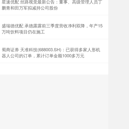
星速优配 丝路视觉最新公告：董事、高级管理人员丁
鹏青和田万军拟减持公司股份
盛瑞德优配 承德露露前三季度营收净利双降，年产15
万吨饮料项目仍在施工
蜀商证券 天准科技(688003.SH)：已获得多家人形机
器人公司的订单，累计订单金额1000多万元