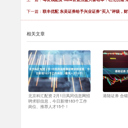
下一篇：
联丰优配 东吴证券给予兴业证券“买入”评级，
相关文章
北京科汇配资 2月1日凤冈信息网招
港陆证券 合锻
聘求职信息，今日新增183个工作
岗位、推荐人才15个！