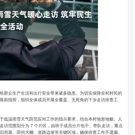
深证成指
14277.29
77%
167.17
1.18%
给群众生产生活和出行安全带来诸多隐患。为切实保障全村村民的
动、靠前指挥，组织全体成员开展全覆盖、无死角的下乡走访排查工
于低温雨雪天气防范应对工作的指示要求，结合本村地形地貌、人
走访范围划分为 7 个片区，由班子成员分片包干、带队走访，重点
旧房屋、田间大棚、道路边坡等关键区域，确保排查工作不遗漏、