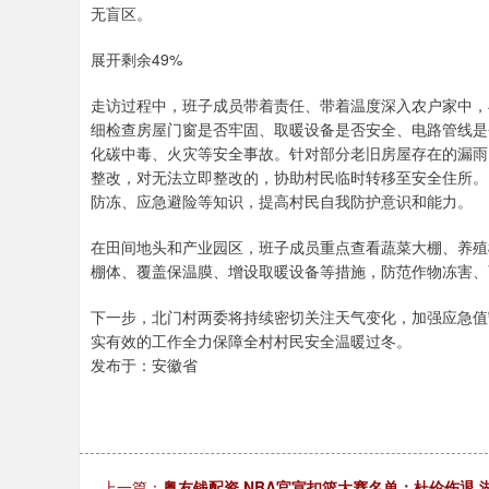
无盲区。
展开剩余49%
走访过程中，班子成员带着责任、带着温度深入农户家中，
细检查房屋门窗是否牢固、取暖设备是否安全、电路管线是
化碳中毒、火灾等安全事故。针对部分老旧房屋存在的漏雨
整改，对无法立即整改的，协助村民临时转移至安全住所。
防冻、应急避险等知识，提高村民自我防护意识和能力。
在田间地头和产业园区，班子成员重点查看蔬菜大棚、养殖
棚体、覆盖保温膜、增设取暖设备等措施，防范作物冻害、
下一步，北门村两委将持续密切关注天气变化，加强应急值
实有效的工作全力保障全村村民安全温暖过冬。
发布于：安徽省
上一篇：
粤友钱配资 NBA官宣扣篮大赛名单：杜伦伤退 