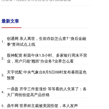
最新文章
创通网 亲人离世，生前存款怎么查? “身后金融
1、
事”查询试点上线
股神配资 柜面午休1.5小时、多家银行周末不营
2、
业，用户只能“翘班”办业务?业界怎么看
天宇优配 中央气象台8月5日06时发布暴雨蓝色
3、
预警
一鼎盈 开学三件套涨价 等等看的人失算了：各
4、
大厂商纷纷提高产品价格
鼎牛网 世界杯主裁被美国拒签，本人发声
5、