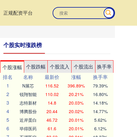
正规配资平台
个股实时涨跌榜
个股跌幅
个股流入
个股流出
换手率
个股涨幅
排名
名称
最新价
涨幅
换手率
1
N展芯
116.52
396.89%
79.39%
2
锐翔智能
110.02
20.21%
16.80%
3
志特新材
14.8
20.03%
14.18%
4
博腾股份
20.44
20.02%
14.77%
5
近岸蛋白
46.72
20.01%
5.62%
6
毕得医药
61.6
20.01%
6.12%
7