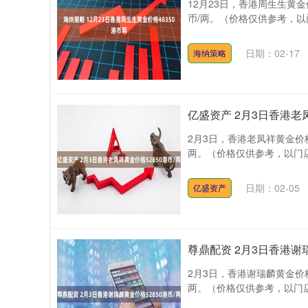
12月23日，香港周生生黄金价
币/两。（价格仅供参考，以
日期：02-17
海纳策略
亿盛资产 2月3日香港老凤
2月3日，香港老凤祥黄金价格5
两。（价格仅供参考，以门店
深证成指
14311.01
.68
1.02%
200.89
1
日期：02-05
亿盛资产
尊鼎配资 2月3日香港谢瑞
2月3日，香港谢瑞麟黄金价格5
两。（价格仅供参考，以门店