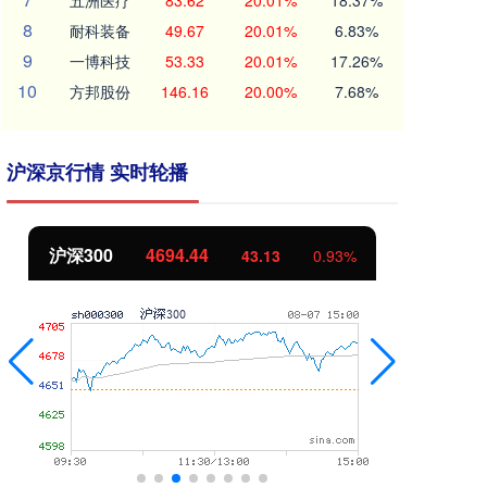
五洲医疗
83.62
20.01%
18.37%
8
耐科装备
49.67
20.01%
6.83%
9
一博科技
53.33
20.01%
17.26%
10
方邦股份
146.16
20.00%
7.68%
沪深京行情 实时轮播
北证50
1134.24
创
11.37
1.01%