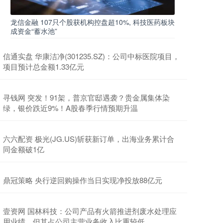
龙信金融 107只个股获机构控盘超10%, 科技医药板块
成资金“蓄水池”
信通实盘 华康洁净(301235.SZ)：公司中标医院项目，
项目预计总金额1.33亿元
寻钱网 突发！91架，普京官邸遇袭？贵金属集体染
绿，银价跌近9%！A股春季行情预期升温
六六配资 极光(JG.US)斩获新订单，出海业务累计合
同金额破1亿
鼎冠策略 央行逆回购操作当日实现净投放88亿元
壹资网 国林科技：公司产品有火箭推进剂废水处理应
用业绩，但其占公司主营业务收入比重较低