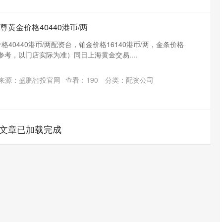
尊黄金价格40440港币/两
格40440港币/两配资台，铂金价格16140港币/两，金条价格
供参考，以门店实际为准）同日上海黄金交易....
来源：盛鹏智投官网
查看：
190
分类：
配资公司
文章已加载完成