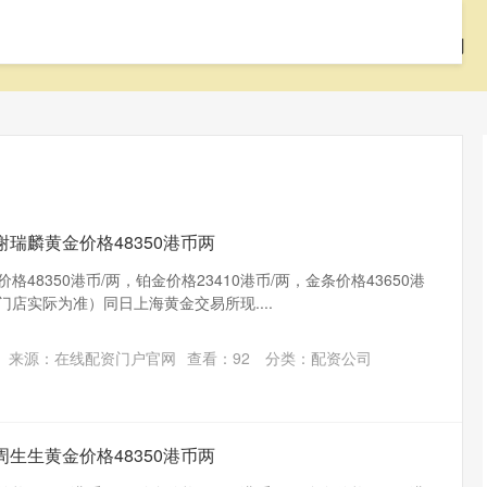
首页
華鑫證券
配资平台
配资公司
谢瑞麟黄金价格48350港币两
格48350港币/两，铂金价格23410港币/两，金条价格43650港
门店实际为准）同日上海黄金交易所现....
来源：在线配资门户官网
查看：
92
分类：
配资公司
周生生黄金价格48350港币两