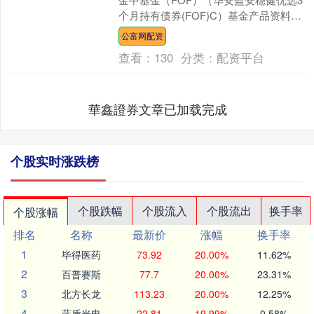
个月持有债券(FOF)C）基金产品资料概
要更新华安盈安稳健优选3个月持有期债
公富网配资
券型基金中....
查看：
130
分类：
配资平台
華鑫證券文章已加载完成
个股实时涨跌榜
个股跌幅
个股流入
个股流出
换手率
个股涨幅
排名
名称
最新价
涨幅
换手率
1
毕得医药
73.92
20.00%
11.62%
2
百普赛斯
77.7
20.00%
23.31%
3
北方长龙
113.23
20.00%
12.25%
4
蓝盾光电
22.81
19.99%
0.58%