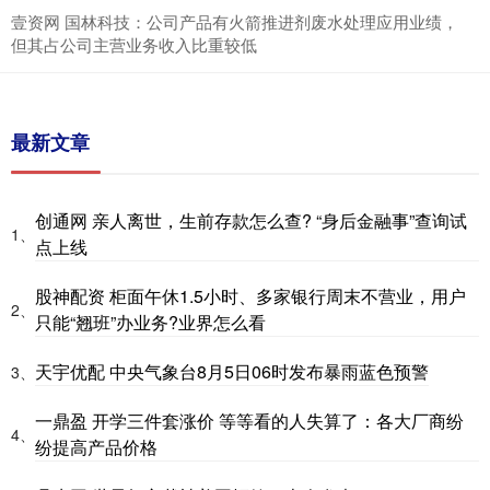
壹资网 国林科技：公司产品有火箭推进剂废水处理应用业绩，
但其占公司主营业务收入比重较低
最新文章
创通网 亲人离世，生前存款怎么查? “身后金融事”查询试
1、
点上线
股神配资 柜面午休1.5小时、多家银行周末不营业，用户
2、
只能“翘班”办业务?业界怎么看
天宇优配 中央气象台8月5日06时发布暴雨蓝色预警
3、
一鼎盈 开学三件套涨价 等等看的人失算了：各大厂商纷
4、
纷提高产品价格