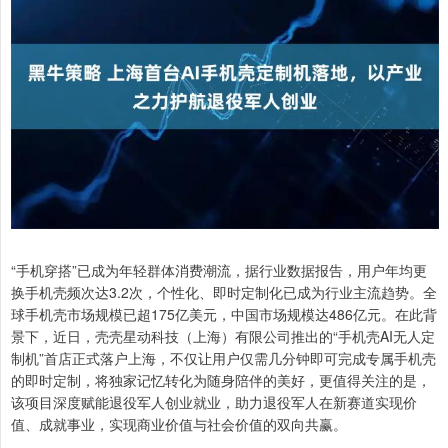
“手机穿搭”已成为年轻群体消费潮流，据行业数据报告，用户年均更
换手机壳频次达3.2次，个性化、即时定制化已成为行业主流趋势。全
球手机壳市场规模已超175亿美元，中国市场规模达486亿元。在此背
景下，近日，壳壳星动科技（上海）有限公司推出的“手机壳AI无人定
制机”首店正式落户上海，不仅让用户仅需几分钟即可完成专属手机壳
的即时定制，将独家记忆转化为随身陪伴的美好，更值得关注的是，
该项目深度赋能退役军人创业就业，助力退役军人在新赛道实现价
值、成就事业，实现商业价值与社会价值的双向共赢。