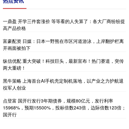
热点资讯
一鼎盈 开学三件套涨价 等等看的人失算了：各大厂商纷纷提
高产品价格
富豪配资 日媒：日本一野熊在市区河道游泳，上岸翻护栏离
开画面被拍下
纵信优配 重大突破！科技巨头，最新宣布！热门赛道，突传
两大重磅！
黑牛策略 上海首台AI手机壳定制机落地，以产业之力护航退
役军人创业
点登富 国开行发行3年期债券，规模80亿元，发行利率
15968%，预期15500%，投标倍数243倍，边际倍数123倍；
国开行