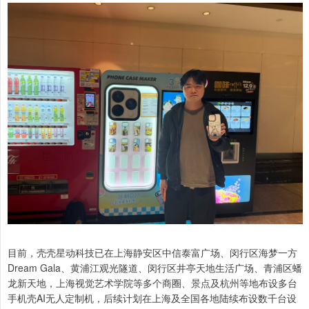
目前，壳壳星动科技已在上海静安区中信泰富广场、闵行区海梦一方
Dream Gala、黄浦江观光隧道、闵行区井亭天地生活广场、青浦区蟠
龙新天地，上海视觉艺术学院等多个商圈、景点及杭州等地布设多台
手机壳AI无人定制机，后续计划在上海及全国各地陆续布设数千台设