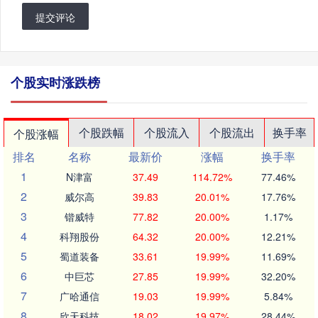
提交评论
个股实时涨跌榜
个股跌幅
个股流入
个股流出
换手率
个股涨幅
排名
名称
最新价
涨幅
换手率
1
N津富
37.49
114.72%
77.46%
2
威尔高
39.83
20.01%
17.76%
3
锴威特
77.82
20.00%
1.17%
4
科翔股份
64.32
20.00%
12.21%
5
蜀道装备
33.61
19.99%
11.69%
6
中巨芯
27.85
19.99%
32.20%
7
广哈通信
19.03
19.99%
5.84%
8
欣天科技
18.02
19.97%
28.44%