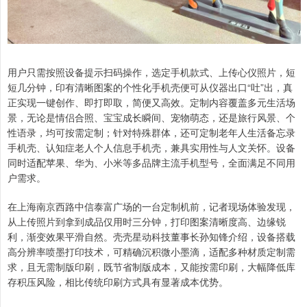
用户只需按照设备提示扫码操作，选定手机款式、上传心仪照片，短
短几分钟，印有清晰图案的个性化手机壳便可从仪器出口“吐”出，真
正实现一键创作、即打即取，简便又高效。定制内容覆盖多元生活场
景，无论是情侣合照、宝宝成长瞬间、宠物萌态，还是旅行风景、个
性语录，均可按需定制；针对特殊群体，还可定制老年人生活备忘录
手机壳、认知症老人个人信息手机壳，兼具实用性与人文关怀。设备
同时适配苹果、华为、小米等多品牌主流手机型号，全面满足不同用
户需求。
在上海南京西路中信泰富广场的一台定制机前，记者现场体验发现，
从上传照片到拿到成品仅用时三分钟，打印图案清晰度高、边缘锐
利，渐变效果平滑自然。壳壳星动科技董事长孙知锋介绍，设备搭载
高分辨率喷墨打印技术，可精确沉积微小墨滴，适配多种材质定制需
求，且无需制版印刷，既节省制版成本，又能按需印刷，大幅降低库
存积压风险，相比传统印刷方式具有显著成本优势。