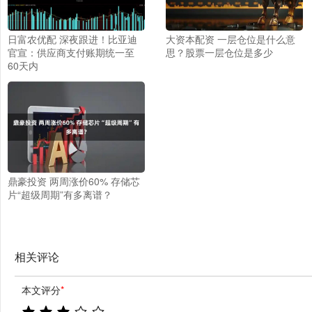
日富农优配 深夜跟进！比亚迪
大资本配资 一层仓位是什么意
官宣：供应商支付账期统一至
思？股票一层仓位是多少
60天内
鼎豪投资 两周涨价60% 存储芯
片“超级周期”有多离谱？
相关评论
本文评分
*