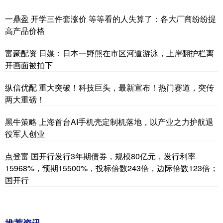
一鼎盈 开学三件套涨价 等等看的人失算了：各大厂商纷纷提
高产品价格
富豪配资 日媒：日本一野熊在市区河道游泳，上岸翻护栏离
开画面被拍下
纵信优配 重大突破！科技巨头，最新宣布！热门赛道，突传
两大重磅！
黑牛策略 上海首台AI手机壳定制机落地，以产业之力护航退
役军人创业
点登富 国开行发行3年期债券，规模80亿元，发行利率
15968%，预期15500%，投标倍数243倍，边际倍数123倍；
国开行
推荐资讯