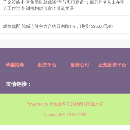
千金策略 抖音集团副总裁谈“字节离职赛道”：部分作者从未在字
节工作过 培训机构虚假宣传引流卖课
辉煌优配 纯碱连续主力合约日内跌1%，现报1295.00元/吨
華鑫證券
配资平台
配资公司
正规配资平台
友情链接：
Powered by
華鑫證券
RSS地图
HTML地图
Copyright
© 2013-2025