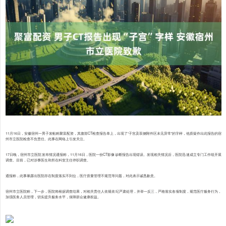
11月16日，安徽宿州一男子发帖称聚富配资，其腹部CT检查报告单上，出现了“子宫及双侧附件区未见异常”的字样，他质疑作出此报告的宿
州市立医院检查不负责任。此事在网络上引发关注。
17日晚，宿州市立医院发布情况通报称，11月16日，医院一份CT影像诊断报告出现错误。发现相关情况后，医院迅速成立专门工作组开展
调查。目前，已对涉事医生和所在科室主任停职调查。
通报称，此事暴露出医院存在制度落实不到位，医疗质量管理不规范等问题，对此表示诚恳歉意。
宿州市立医院称，下一步，医院将根据调查结果，对相关责任人依规依纪严肃处理，并举一反三，严格落实各项制度，规范医疗服务行为，
加强医务人员管理，切实提升服务水平，保障群众健康权益。