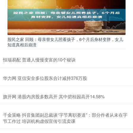
股民之家 回顾：母亲替女儿照看孩子，6个月后身材变胖，女儿
知道真相后崩溃
恒瑞易配 普通人慢慢变富的10个秘诀
华力网 亚信安全多位股东合计减持376万股
旗开网 港股内房股多数高开 其中碧桂园高开14.58%
千金策略 抖音集团副总裁谈“字节离职赛道”：部分作者从未在字
节工作过 培训机构虚假宣传引流卖课