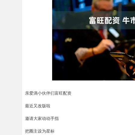
深证成指
14311.01
.68
1.02%
200.89
1
亲爱滴小伙伴们富旺配资
最近又改版啦
邀请大家动动手指
把圈主设为星标