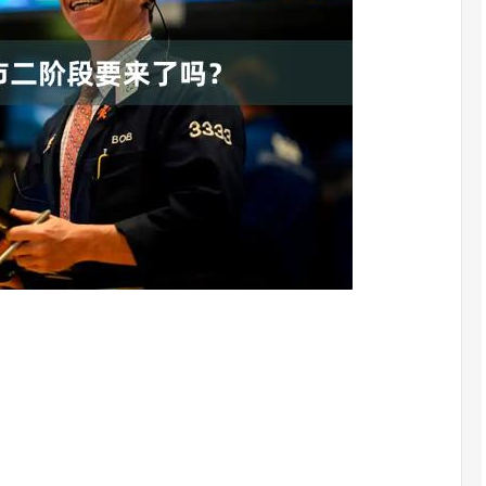
沪深300
4694.44
.42%
43.13
0.93%