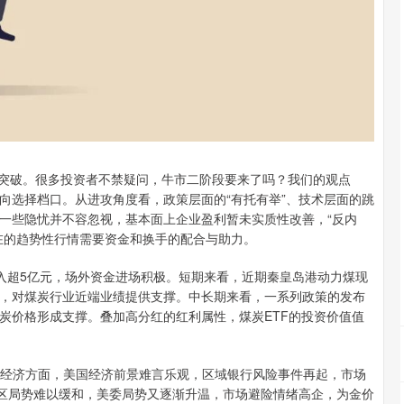
上突破。很多投资者不禁疑问，牛市二阶段要来了吗？我们的观点
向选择档口。从进攻角度看，政策层面的“有托有举”、技术层面的跳
一些隐忧并不容忽视，基本面上企业盈利暂未实质性改善，“反内
在的趋势性行情需要资金和换手的配合与助力。
共计流入超5亿元，场外资金进场积极。短期来看，近期秦皇岛港动力煤现
，对煤炭行业近端业绩提供支撑。中长期来看，一系列政策的发布
炭价格形成支撑。叠加高分红的红利属性，煤炭ETF的投资价值值
。实体经济方面，美国经济前景难言乐观，区域银行风险事件再起，市场
地区局势难以缓和，美委局势又逐渐升温，市场避险情绪高企，为金价