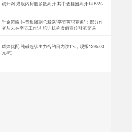
旗开网 港股内房股多数高开 其中碧桂园高开14.58%
千金策略 抖音集团副总裁谈“字节离职赛道”：部分作
者从未在字节工作过 培训机构虚假宣传引流卖课
辉煌优配 纯碱连续主力合约日内跌1%，现报1295.00
元/吨