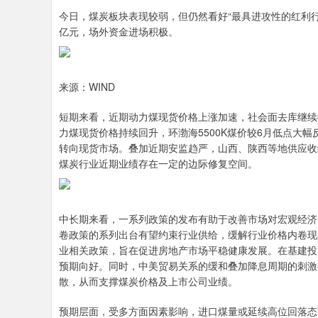
今日，煤炭板块表现较弱，但仍然看好“最具进攻性的红利行业
亿元，场外资金进场积极。
来源：WIND
短期来看，近期动力煤现货价格上涨加速，社会面去库继续
力煤现货价格持续回升，环渤海5500K煤价较6月低点大
转向现货市场。叠加近期安监趋严，山西、陕西等地供应收
煤炭行业近期业绩存在一定的边际修复空间。
中长期来看，一系列政策的发布有助于改善市场对宏观经济
卷政策的系列出台有望约束行业供给，缓解行业价格内卷现
业相关政策，旨在促进房地产市场平稳健康发展。在基建投
预期向好。同时，中美贸易关系的缓和叠加降息周期的刺激
散，从而支撑煤炭价格及上市公司业绩。
预期层面，受多方面因素影响，进口煤量或延续高位回落态