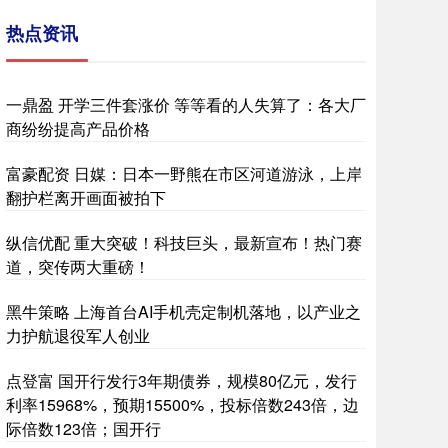
热点资讯
一鼎盈 开学三件套涨价 等等看的人失算了：各大厂
商纷纷提高产品价格
富豪配资 日媒：日本一野熊在市区河道游泳，上岸
翻护栏离开画面被拍下
纵信优配 重大突破！科技巨头，最新宣布！热门赛
道，突传两大重磅！
黑牛策略 上海首台AI手机壳定制机落地，以产业之
力护航退役军人创业
点登富 国开行发行3年期债券，规模80亿元，发行
利率15968%，预期15500%，投标倍数243倍，边
际倍数123倍；国开行