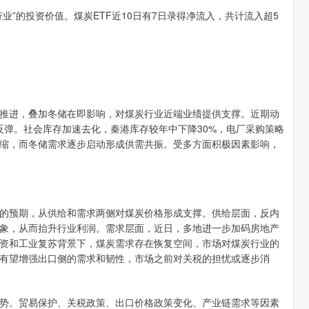
”的投资价值。煤炭ETF近10日有7日录得净流入，共计流入超5
推进，叠加冬储在即影响，对煤炭行业近端业绩提供支撑。近期动
幅反弹。社会库存加速去化，秦港库存较年中下降30%，电厂采购策略
缩，而冬储需求逐步启动形成供需共振。受多方面积极因素影响，
的预期，从供给和需求两侧对煤炭价格形成支撑。供给层面，反内
象，从而抬升行业利润。需求层面，近日，多地进一步加码房地产
资和工业复苏背景下，煤炭需求存在恢复空间，市场对煤炭行业的
有望增强出口侧的需求和韧性，市场之前对关税的担忧或逐步消
势。贸易保护、关税政策、出口价格政策变化、产业链需求等因素