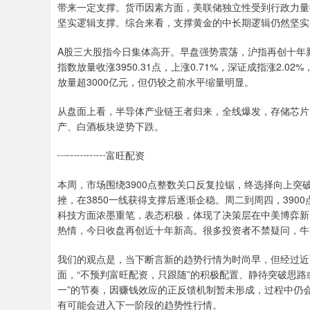
带来一定支撑。货币因素方面，美联储独立性受到行政力量
坚实逻辑支撑。综合来看，支撑黄金的中长期逻辑仍然坚实
A股三大股指今日集体高开。早盘强势震荡，沪指再创十年
指数放量收涨3950.31点，上涨0.71%，深证成指涨2.
放量超3000亿元，但仍较之前水平缩量明显。
从盘面上看，半导体产业链王者归来，全线爆发，存储芯片
产、白酒板块逆势下跌。
┅┅┅┅┅富旺配资
本周，市场围绕3900点整数关口反复拉锯，终选择向上
挫，在3850一线获得支撑后逐渐企稳。周二到周四，39
科技方面浓墨重笔，表态积极，体现了决策层在中美博弈新
热情，今日收盘再创近十年新高。很多投资者不禁疑问，牛
我们的观点是，当下断言新的趋势行情为时尚早，但经过近
面，“不预判富旺配资，只跟随”的积极配置、静待突破思路
一”的节奏，因赚钱效应的正反馈机制暂未形成，过程中仍
有可能会进入下一阶段的趋势性行情。