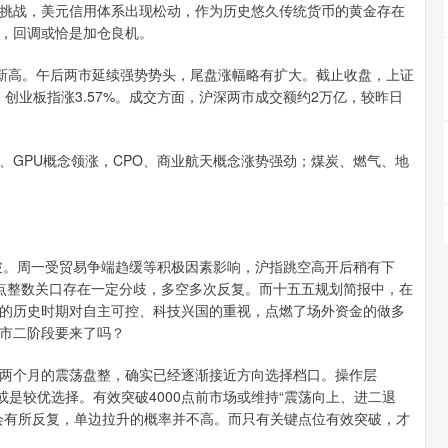
挑战，美元信用体系出现松动，作为历史悠久传统货币的黄金存在
，回调或恰是加仓良机。
新高。午后两市延续强势势头，尾盘涨幅略有扩大。截止收盘，上证
02%，创业板指涨3.57%。成交方面，沪深两市成交额约2万亿，较昨日
、GPU概念领涨，CPO、商业航天概念涨势强劲；煤炭、燃气、地
突破。周一受贸易争端趋缓等积极因素影响，沪指跳空高开后稍有下
00点整数关口存在一定分歧，多空多次反复。而十五五规划简报中，在
的历史时期对自主可控、科技兴国的重视，点燃了场外资金的做多
市二阶段要来了吗？
两个月的震荡盘整，确实已经逐渐接近方向选择档口。操作层
或是较优选择。有效突破4000点前市场或维持“震荡向上、进二退
会有所反复，单边拉升的概率并不高。而只有关键点位有效突破，才