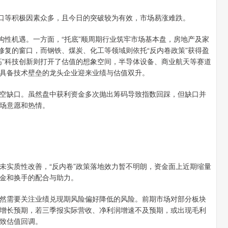
缺口等积极因素众多，且今日的突破较为有效，市场易涨难跌。
构性机遇。一方面，“托底”顺周期行业筑牢市场基本盘，房地产及家
修复的窗口，而钢铁、煤炭、化工等领域则依托“反内卷政策”获得盈
高”科技创新则打开了估值的想象空间，半导体设备、商业航天等赛道
具备技术壁垒的龙头企业迎来业绩与估值双升。
空缺口。虽然盘中获利资金多次抛出筹码导致指数回踩，但缺口并
场意愿和热情。
未实质性改善，“反内卷”政策落地效力暂不明朗，资金面上近期缩量
金和换手的配合与助力。
然需要关注业绩兑现期风险偏好降低的风险。前期市场对部分板块
增长预期，若三季报实际营收、净利润增速不及预期，或出现毛利
致估值回调。