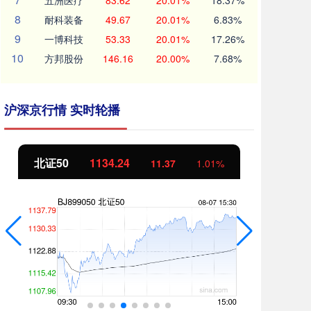
五洲医疗
83.62
20.01%
18.37%
8
耐科装备
49.67
20.01%
6.83%
9
一博科技
53.33
20.01%
17.26%
10
方邦股份
146.16
20.00%
7.68%
沪深京行情 实时轮播
北证50
1134.24
创
11.37
1.01%