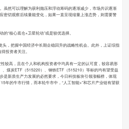
。虽然可以理解为获利抛压和浮动筹码的逐渐减少，市场共识逐渐
应密切观察后续量能变化，如果一直呈现缩量上涨态势，则需要警
的“核心底仓+卫星轮动”或是较优选择。
包行业龙头，把握中国经济中长期企稳回升的战略性机会。此外，上证综指
会也值得投资者关注。
确定性较高，且在个人和机构投资者中均具有一定的认可度，较容易形
5）、煤炭ETF（515220）、钢铁ETF（515210）等标的均有望受益
步是新质生产力发展的必然要求，今日科技板块引领涨幅榜，体现
15年的牛市行情，而本轮牛市中，“人工智能+”和芯片产业链有望获