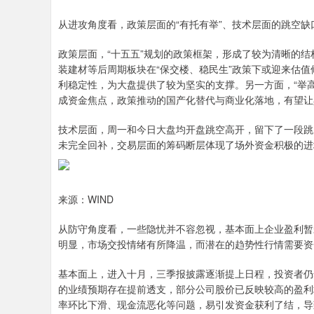
从进攻角度看，政策层面的“有托有举”、技术层面的跳空
政策层面，“十五五”规划的政策框架，形成了较为清晰的结
装建材等后周期板块在“保交楼、稳民生”政策下或迎来估值
利稳定性，为大盘提供了较为坚实的支撑。另一方面，“举
成资金焦点，政策推动的国产化替代与商业化落地，有望让
技术层面，周一和今日大盘均开盘跳空高开，留下了一段跳
未完全回补，交易层面的筹码断层体现了场外资金积极的进
来源：WIND
从防守角度看，一些隐忧并不容忽视，基本面上企业盈利暂
明显，市场交投情绪有所降温，而潜在的趋势性行情需要资
基本面上，进入十月，三季报披露逐渐提上日程，投资者仍
的业绩预期存在提前透支，部分公司股价已反映较高的盈利
率环比下滑、现金流恶化等问题，易引发资金获利了结，导