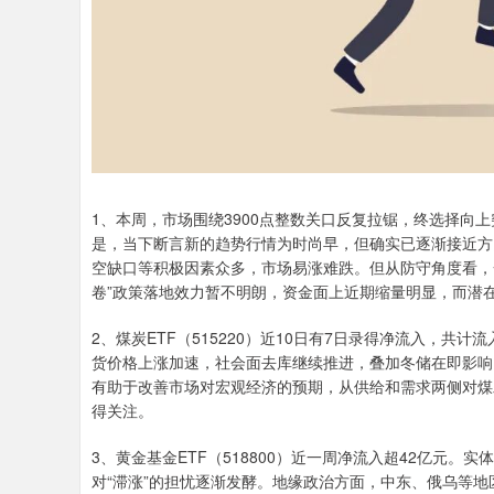
1、本周，市场围绕3900点整数关口反复拉锯，终选择向
是，当下断言新的趋势行情为时尚早，但确实已逐渐接近方
空缺口等积极因素众多，市场易涨难跌。但从防守角度看，
卷”政策落地效力暂不明朗，资金面上近期缩量明显，而潜
2、煤炭ETF（515220）近10日有7日录得净流入，
货价格上涨加速，社会面去库继续推进，叠加冬储在即影响
有助于改善市场对宏观经济的预期，从供给和需求两侧对煤
得关注。
3、黄金基金ETF（518800）近一周净流入超42亿元
对“滞涨”的担忧逐渐发酵。地缘政治方面，中东、俄乌等